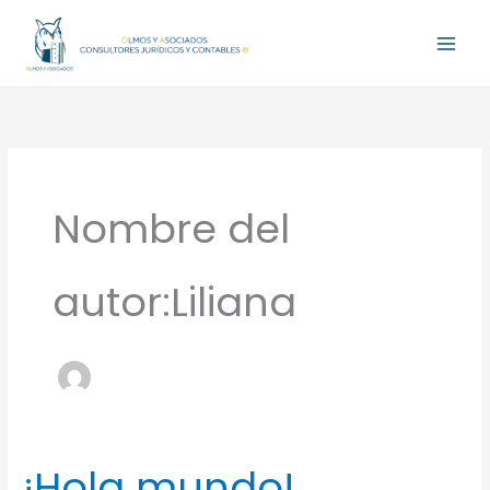
Ir
al
contenido
Nombre del
autor:Liliana
¡Hola mundo!
¡Hola