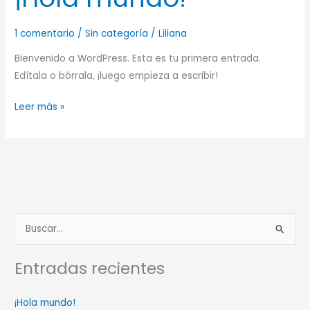
mundo!
1 comentario
/
Sin categoría
/
Liliana
Bienvenido a WordPress. Esta es tu primera entrada.
Edítala o bórrala, ¡luego empieza a escribir!
Leer más »
B
u
Entradas recientes
s
c
¡Hola mundo!
a